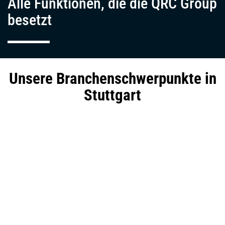
Alle Funktionen, die die QRC Group
besetzt
Unsere Branchenschwerpunkte
in
Einleitung
Stuttgart
Nach 