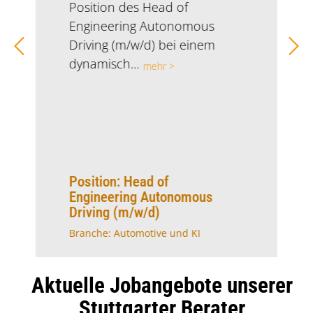
Position des Head of
Engineering Autonomous
Driving (m/w/d) bei einem
dynamisch…
mehr >
Position: Head of
Name:
Engineering Autonomous
Driving (m/w/d)
Position:
Branche: Automotive und KI
Aktuelle Jobangebote unserer
Einleitung
Stuttgarter Berater