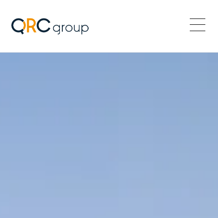
QRC Group
Menü