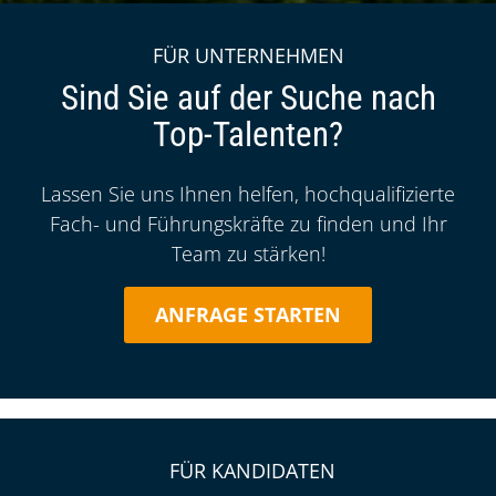
Dachzeile:
FÜR UNTERNEHMEN
Home
Über uns
Standorte
Stuttgart
Sind Sie auf der Suche nach
Top-Talenten?
Intro:
Lassen Sie uns Ihnen helfen, hochqualifizierte
Fach- und Führungskräfte zu finden und Ihr
Team zu stärken!
ANFRAGE STARTEN
Ende des überlappenden Inhaltsblocks
Dachzeile:
FÜR KANDIDATEN