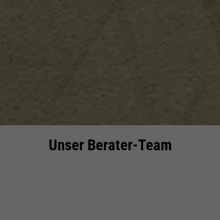
Unser Berater-Team
Einleitung
Unsere Partner