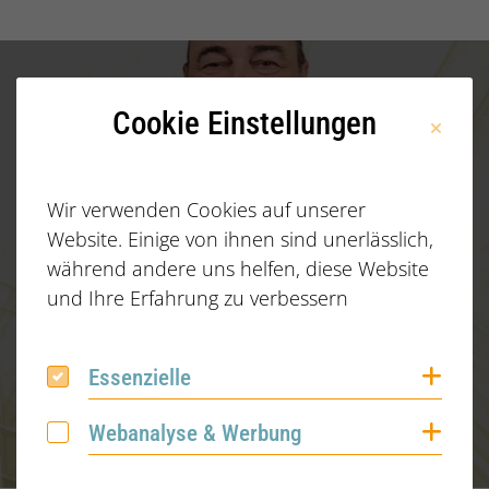
Cookie Einstellungen
Wir verwenden Cookies auf unserer
Website. Einige von ihnen sind unerlässlich,
während andere uns helfen, diese Website
und Ihre Erfahrung zu verbessern
Managing Partner
Olaf Coordes
Coo
Essenzielle
Essenzielle
Coo
Webanalyse & Werbung
Webanalyse & Werbung