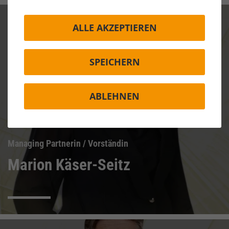
ALLE AKZEPTIEREN
SPEICHERN
ABLEHNEN
Managing Partnerin / Vorständin
Marion Käser-Seitz