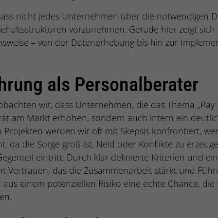
, dass nicht jedes Unternehmen über die notwendigen D
Gehaltsstrukturen vorzunehmen. Gerade hier zeigt sich
nsweise – von der Datenerhebung bis hin zur Implemen
hrung als Personalberater
obachten wir, dass Unternehmen, die das Thema „Pay E
vität am Markt erhöhen, sondern auch intern ein deutlic
 Projekten werden wir oft mit Skepsis konfrontiert, w
, da die Sorge groß ist, Neid oder Konflikte zu erzeu
egenteil eintritt: Durch klar definierte Kriterien und ei
t Vertrauen, das die Zusammenarbeit stärkt und Führ
rd aus einem potenziellen Risiko eine echte Chance, d
ten.