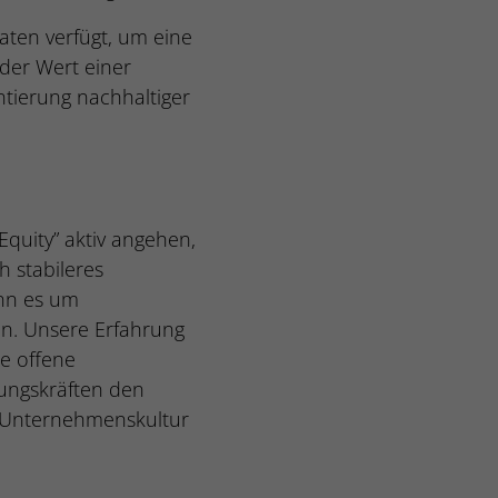
aten verfügt, um eine
 der Wert einer
tierung nachhaltiger
quity” aktiv angehen,
h stabileres
enn es um
gen. Unsere Erfahrung
ne offene
ungskräften den
ie Unternehmenskultur