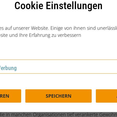
Cookie Einstellungen
on und Loyalität der Mitarbeitenden. Wer das Gefühl hat
n, identifiziert sich stärker mit dem Unternehmen und 
chts des Fachkräftemangels kann dies den entscheiden
s auf unserer Website. Einige von ihnen sind unerläss
site und Ihre Erfahrung zu verbessern
enz schafft Vertrauen. Wenn Mitarbeitende nachvollzi
en, sinken Spekulationen und Unzufriedenheit. Gleichz
: Bewerber und Bewerberinnen nehmen Unternehmen, 
nlegen, als glaubwürdig und integer wahr. Dies hat ein
ng-Kampagne.
Werbung
rbung
erungen für Unternehmen
Thema auch Herausforderungen mit sich. Unternehmen 
EREN
SPEICHERN
rukturen überprüfen, ungerechtfertigte Unterschiede
ungen, Bonuszahlungen und Gehaltsentwicklungen schaf
ie in manchen Organisationen tief verankerte Gewohnhe