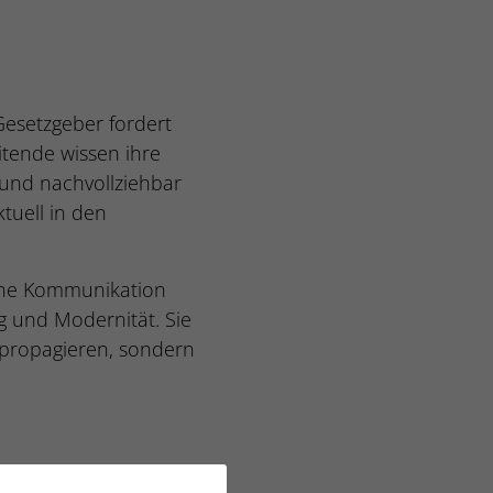
Gesetzgeber fordert
tende wissen ihre
 und nachvollziehbar
tuell in den
fene Kommunikation
g und Modernität. Sie
r propagieren, sondern
ng steigert die