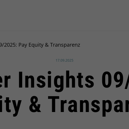
9/2025: Pay Equity & Transparenz
Veröffentlicht am:
17.09.2025
r Insights 09
ity & Transpa