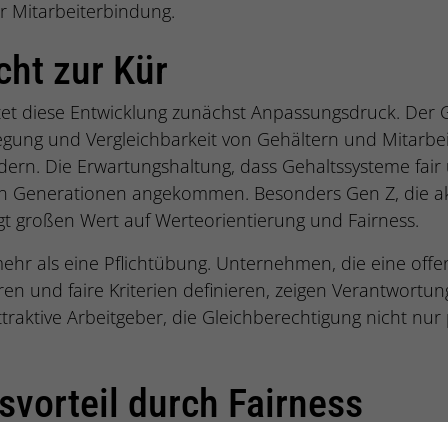
er Mitarbeiterbindung.
cht zur Kür
et diese Entwicklung zunächst Anpassungsdruck. Der 
gung und Vergleichbarkeit von Gehältern und Mitarbei
dern. Die Erwartungshaltung, dass Gehaltssysteme fair
allen Generationen angekommen. Besonders Gen Z, die ak
legt großen Wert auf Werteorientierung und Fairness.
ehr als eine Pflichtübung. Unternehmen, die eine of
en und faire Kriterien definieren, zeigen Verantwortun
attraktive Arbeitgeber, die Gleichberechtigung nicht nu
vorteil durch Fairness
n Wettbewerbsvorteil? Ganz einfach: Eine faire Vergütu