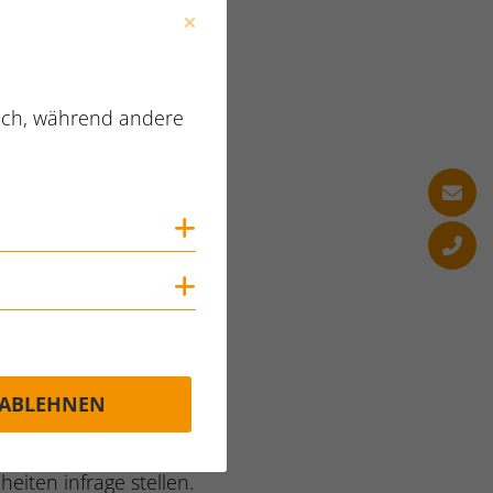
, für gleiche Arbeit
ist weniger
den Unterschied
lich, während andere
ehen können, wie
eitig wirkt diese
die ihre
Cookies anzeigen
e größere Wirkung als
Cookies anzeigen
müssen ihre
ABLEHNEN
 abbauen und klare
fen. Das erfordert
iten infrage stellen.