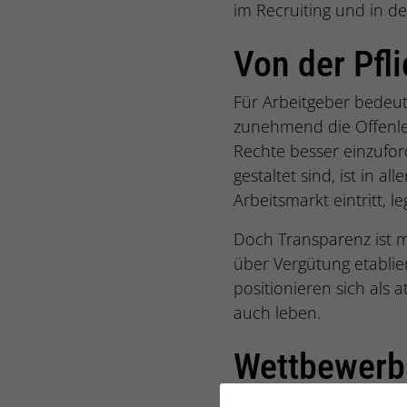
im Recruiting und in d
Von der Pfli
Für Arbeitgeber bedeut
zunehmend die Offenle
Rechte besser einzufor
gestaltet sind, ist in 
Arbeitsmarkt eintritt, 
Doch Transparenz ist m
über Vergütung etablier
positionieren sich als 
auch leben.
Wettbewerbs
Warum ist Pay Equity ei