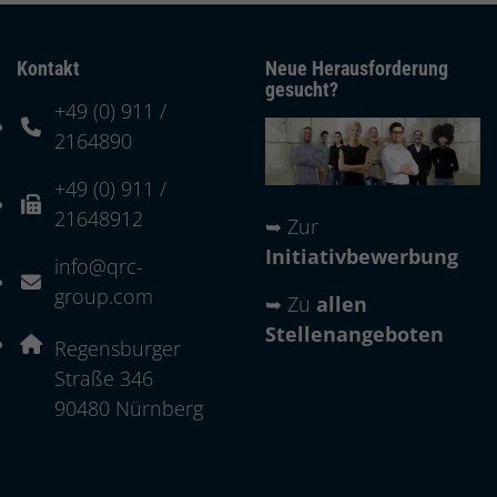
Kontakt
Neue Herausforderung
gesucht?
+49 (0) 911 /
Telefonnummer: 4 9 0 9 1 1 2 1 6 4 8 9 0
2164890
+49 (0) 911 /
Faxnummer: 4 9 0 9 1 1 2 1 6 4 8 9 1 2
21648912
➥
Zur
Initiativbewerbung
info@qrc-
E-Mail Adresse: info@qrc-group.com
group.com
➥
Zu
allen
Stellenangeboten
Adresse:
Regensburger
Straße 346
, 9 0 4 8 0
90480
Nürnberg