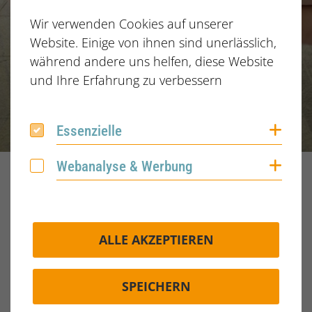
Wir verwenden Cookies auf unserer
Website. Einige von ihnen sind unerlässlich,
während andere uns helfen, diese Website
und Ihre Erfahrung zu verbessern
Coo
Essenzielle
Essenzielle
Coo
Webanalyse & Werbung
Webanalyse & Werbung
Home
Blog
2025
August
12.08.2025
Schlagwörter
Typen
ALLE AKZEPTIEREN
Veröffentlicht am:
12.08.2025
SPEICHERN