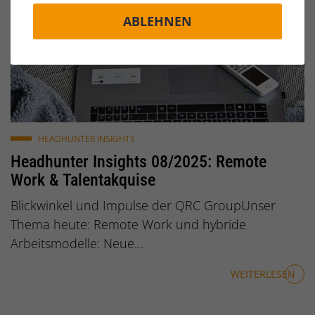
ABLEHNEN
© Anrita / pixabay.de
HEADHUNTER INSIGHTS
Headhunter Insights 08/2025: Remote
Work & Talentakquise
Blickwinkel und Impulse der QRC GroupUnser
Thema heute: Remote Work und hybride
Arbeitsmodelle: Neue…
WEITERLESEN