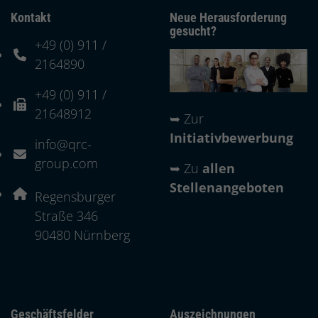
Kontakt
Neue Herausforderung
gesucht?
+49 (0) 911 /
Telefonnummer: 4 9 0 9 1 1 2 1 6 4 8 9 0
2164890
+49 (0) 911 /
Faxnummer: 4 9 0 9 1 1 2 1 6 4 8 9 1 2
21648912
➥
Zur
Initiativbewerbung
info@qrc-
E-Mail Adresse: info@qrc-group.com
group.com
➥
Zu
allen
Stellenangeboten
Adresse:
Regensburger
Straße 346
, 9 0 4 8 0
90480
Nürnberg
Geschäftsfelder
Auszeichnungen