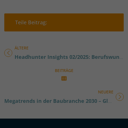
Teilen auf Facebook
Teilen auf Xing
Teilen auf 
Teil
Teile Beitrag:
ÄLTERE
Titel für Beitrag
Headhunter Insights 02/2025: Berufswunsch Personalberater
BEITRÄGE
NEUERE
Titel für Beitrag
Megatrends in der Baubranche 2030 – Globale Rezession schafft Herausforderungen