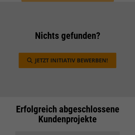
Nichts gefunden?
JETZT INITIATIV BEWERBEN!
Erfolgreich abgeschlossene
Einleitung
Kundenprojekte