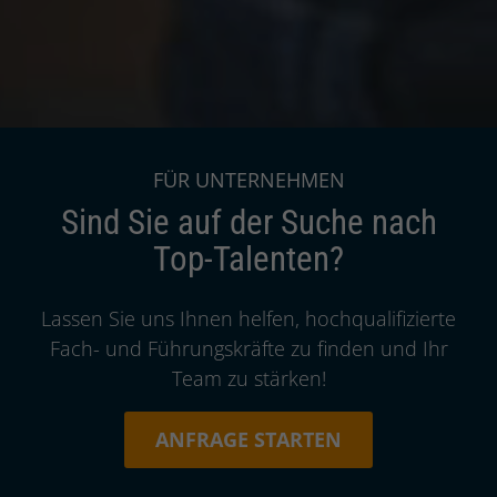
Dachzeile:
FÜR UNTERNEHMEN
Home
Funktionen
Einkauf und Supply
Chain
Sind Sie auf der Suche nach
Top-Talenten?
Intro:
Lassen Sie uns Ihnen helfen, hochqualifizierte
Fach- und Führungskräfte zu finden und Ihr
Team zu stärken!
ANFRAGE STARTEN