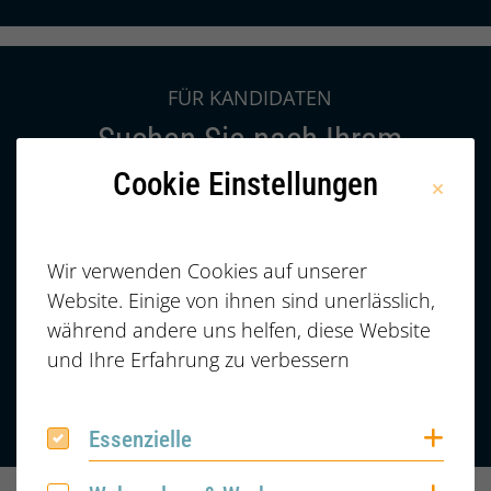
Ende des überlappenden Inhaltsblocks
Dachzeile:
FÜR KANDIDATEN
Suchen Sie nach Ihrem
Traumjob?
Cookie Einstellungen
Intro:
Entdecken Sie spannende
Karrieremöglichkeiten, denn wir haben eine
Wir verwenden Cookies auf unserer
Vielzahl von Positionen in verschiedenen
Website. Einige von ihnen sind unerlässlich,
Branchen!
während andere uns helfen, diese Website
und Ihre Erfahrung zu verbessern
JOBANGEBOTE
Coo
Essenzielle
Essenzielle