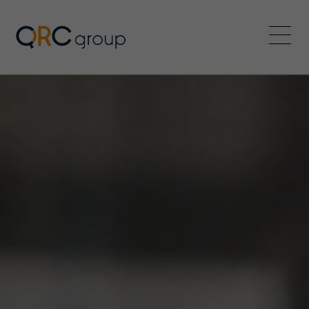
QRC Group
Menü