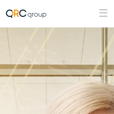
QRC Group
Menü