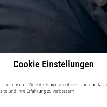
Cookie Einstellungen
e:
EN
Industrie & Energie
Energie und Umwelt
Suchen
er Suche
s auf unserer Website. Einige von ihnen sind unerläss
site und Ihre Erfahrung zu verbessern
enten?