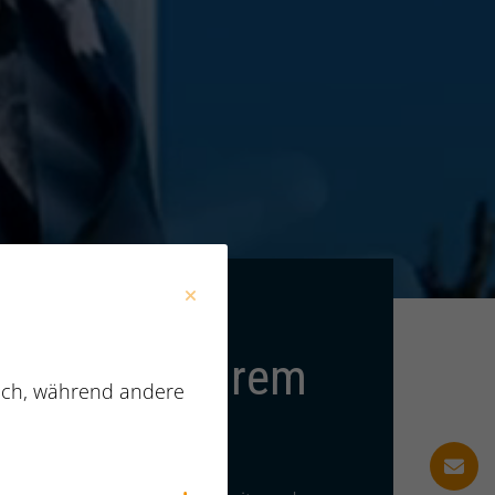
Dachzeile:
FÜR KANDIDATEN
 Sie nach Ihrem
lich, während andere
Traumjob?