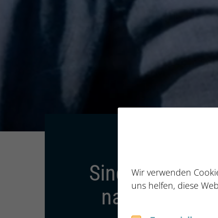
Dachzeil
FÜR UNTERNEHM
Home
Branchen und Schwerpunkte
Sind Sie auf d
Wir verwenden Cookie
uns helfen, diese Web
nach Top-Tal