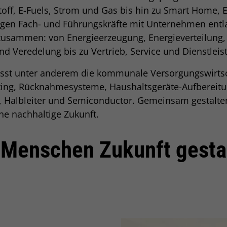
off, E-Fuels, Strom und Gas bis hin zu Smart Home, E
ringen Fach- und Führungskräfte mit Unternehmen ent
usammen: von Energieerzeugung, Energieverteilung, R
und Veredelung bis zu Vertrieb, Service und Dienstleis
sst unter anderem die kommunale Versorgungswirtsc
ting, Rücknahmesysteme, Haushaltsgeräte-Aufbereit
k, Halbleiter und Semiconductor. Gemeinsam gestalten
ne nachhaltige Zukunft.
 Menschen Zukunft gesta
Einleitung