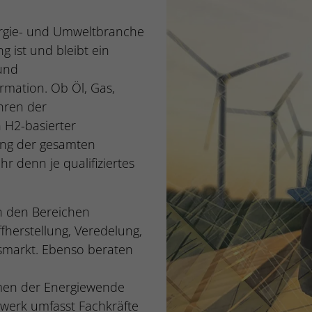
ergie- und Umweltbranche
g ist und bleibt ein
 und
ormation. Ob Öl, Gas,
hren der
 H2-basierter
ang der gesamten
 denn je qualifiziertes
in den Bereichen
fherstellung, Veredelung,
asmarkt. Ebenso beraten
men der Energiewende
erk umfasst Fachkräfte