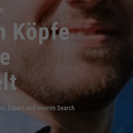
EN
n Köpfe
ie
lt
e, Expert und Interim Search