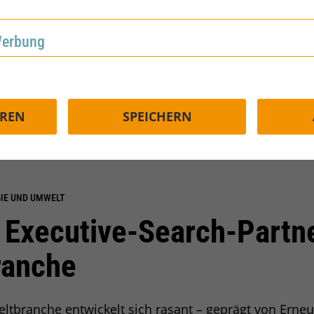
Entdecken Sie sp
lifizierte Fach- und
wir haben eine Vie
 Team zu stärken!
Werbung
rbung
EN
EREN
SPEICHERN
IE UND UMWELT
r Executive-Search-Partne
ranche
ltbranche entwickelt sich rasant – geprägt von Erne