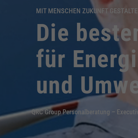
MIT MENSCHEN ZUKUNFT GESTALT
Die beste
für Energ
und Umwe
QRC Group Personalberatung – Executiv