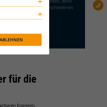
Intro:
annende Karrieremöglichkeiten, denn
Cookies anzeigen
lzahl von Positionen in verschiedenen
Branchen!
Cookies anzeigen
JOBANGEBOTE
ABLEHNEN
r für die
uerbaren Energien,