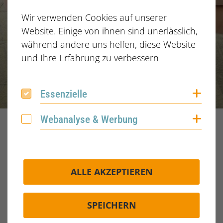
Wir verwenden Cookies auf unserer
Website. Einige von ihnen sind unerlässlich,
während andere uns helfen, diese Website
und Ihre Erfahrung zu verbessern
Coo
Essenzielle
Essenzielle
Coo
Webanalyse & Werbung
Webanalyse & Werbung
Home
Blog
2025
Oktober
14.10.2025
ALLE AKZEPTIEREN
Schlagwörter
Typen
SPEICHERN
Veröffentlicht am:
14.10.2025