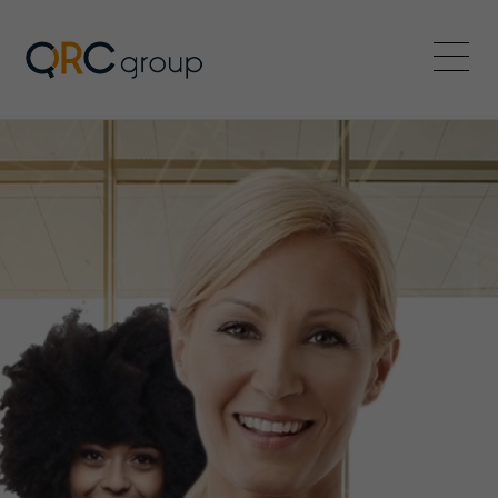
QRC Group
Menü