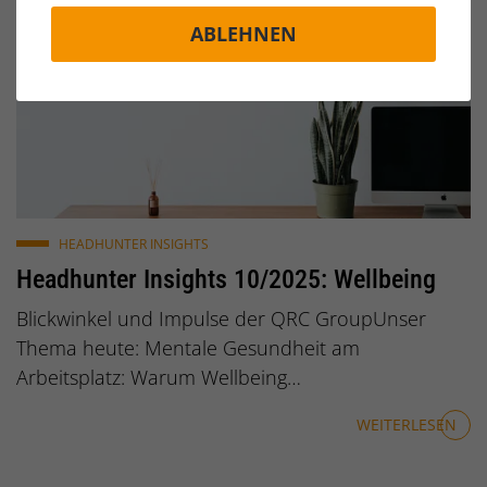
ABLEHNEN
© StockSnap / pixabay.de
HEADHUNTER INSIGHTS
Headhunter Insights 10/2025: Wellbeing
Blickwinkel und Impulse der QRC GroupUnser
Thema heute: Mentale Gesundheit am
Arbeitsplatz: Warum Wellbeing…
WEITERLESEN