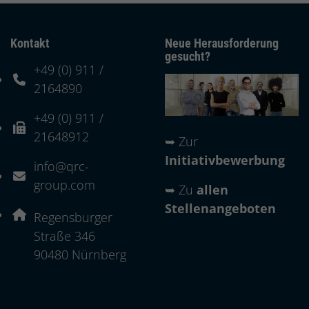
Kontakt
Neue Herausforderung
gesucht?
+49 (0) 911 /
Telefonnummer: 4 9 0 9 1 1 2 1 6 4 8 9 0
2164890
+49 (0) 911 /
Faxnummer: 4 9 0 9 1 1 2 1 6 4 8 9 1 2
21648912
➥
Zur
Initiativbewerbung
info@qrc-
E-Mail Adresse: info@qrc-group.com
group.com
➥
Zu
allen
Stellenangeboten
Adresse:
Regensburger
Straße 346
, 9 0 4 8 0
90480
Nürnberg