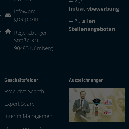
➥
Zur
Initiativbewerbung
info@qrc-
E-Mail Adresse: info@qrc-group.com
group.com
➥
Zu
allen
Stellenangeboten
Adresse:
Regensburger
Straße 346
, 9 0 4 8 0
90480
Nürnberg
Geschäftsfelder
Auszeichnungen
Executive Search
Expert Search
Interim Management
Outplacement &