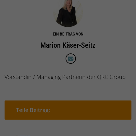
EIN BEITRAG VON
Marion Käser-Seitz
Vorständin / Managing Partnerin der QRC Group
Teilen auf Facebook
Teilen auf Xing
Teilen auf 
Teil
Teile Beitrag: