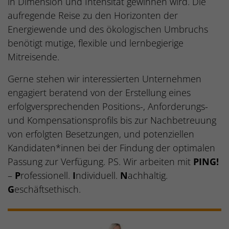
in Dimension und Intensität gewinnen wird. Die
aufregende Reise zu den Horizonten der
Energiewende und des ökologischen Umbruchs
benötigt mutige, flexible und lernbegierige
Mitreisende.
Gerne stehen wir interessierten Unternehmen
engagiert beratend von der Erstellung eines
erfolgversprechenden Positions-, Anforderungs-
und Kompensationsprofils bis zur Nachbetreuung
von erfolgten Besetzungen, und potenziellen
Kandidaten*innen bei der Findung der optimalen
Passung zur Verfügung. PS. Wir arbeiten mit
PING!
–
P
rofessionell.
I
ndividuell.
N
achhaltig.
G
eschäftsethisch.