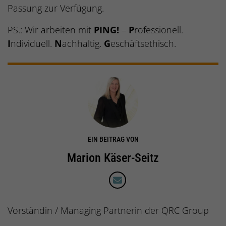
Passung zur Verfügung.
PS.: Wir arbeiten mit
PING!
–
P
rofessionell.
I
ndividuell.
N
achhaltig.
G
eschäftsethisch.
EIN BEITRAG VON
Marion Käser-Seitz
Vorständin / Managing Partnerin der QRC Group