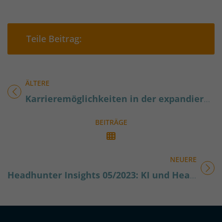
Teilen auf Facebook
Teilen auf Xing
Teilen auf 
Teil
Teile Beitrag:
ÄLTERE
Titel für Beitrag
Karrieremöglichkeiten in der expandierenden Wasserstoffbranche
BEITRÄGE
NEUERE
Titel für Beitrag
Headhunter Insights 05/2023: KI und Headhunting