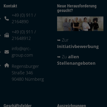
Kontakt
Neue Herausforderung
gesucht?
+49 (0) 911 /
Telefonnummer: 4 9 0 9 1 1 2 1 6 4 8 9 0
2164890
+49 (0) 911 /
Faxnummer: 4 9 0 9 1 1 2 1 6 4 8 9 1 2
21648912
➥
Zur
Initiativbewerbung
info@qrc-
E-Mail Adresse: info@qrc-group.com
group.com
➥
Zu
allen
Stellenangeboten
Adresse:
Regensburger
Straße 346
, 9 0 4 8 0
90480
Nürnberg
Geschäftsfelder
Auszeichnungen