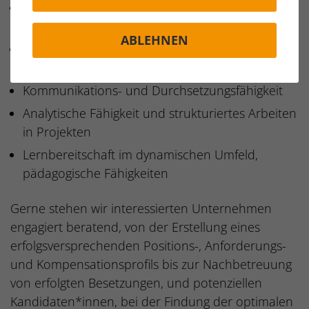
Kundenorientierung im Dienstleistungsbereich
und Teamfähigkeit
ABLEHNEN
Flexibilität hinsichtlich Lösungsmöglichkeiten
und Umsetzung
Kommunikations- und Durchsetzungsfähigkeit
Analytische Fähigkeit und strukturiertes Arbeiten
in Projekten
Lernbereitschaft im dynamischen Umfeld,
pädagogische Fähigkeiten
Gerne stehen wir interessierten Unternehmen
engagiert beratend, von der Erstellung eines
erfolgsversprechenden Positions-, Anforderungs-
und Kompensationsprofils bis zur Nachbetreuung
von erfolgten Besetzungen, und potenziellen
Kandidaten*innen, bei der Findung der optimalen