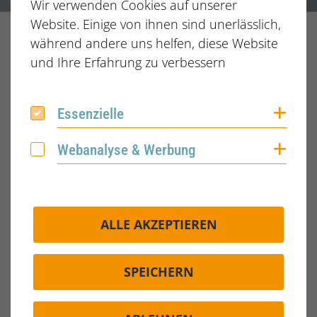
Wir verwenden Cookies auf unserer
Website. Einige von ihnen sind unerlässlich,
während andere uns helfen, diese Website
Home
Branchen und Schwerpunkte
und Ihre Erfahrung zu verbessern
Industrie & Energie
Inhalt
Coo
Essenzielle
Essenzielle
Coo
Webanalyse & Werbung
Webanalyse & Werbung
ALLE AKZEPTIEREN
Product Lifecycle Management
SPEICHERN
WEITERLESEN