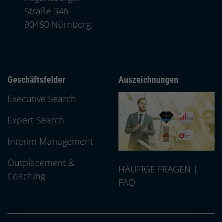
Straße 346
, 9 0 4 8 0
90480
Nürnberg
Geschäftsfelder
Auszeichnungen
Executive Search
Expert Search
Interim Management
Outplacement &
HÄUFIGE FRAGEN |
Coaching
FAQ