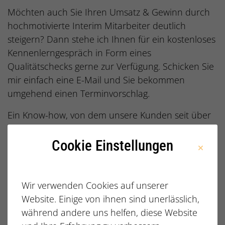
Möchten auch Sie Ihren Umsatz & Gewinn durch
hochmotivierte Interim Mitarbeiter deutlich
steigern? Dann stehe ich Ihnen für ein kostenloses
Kennenlerngespräch in Form eines
Qualitätschecks gerne zur Verfügung. Schicken Sie
mir einfach eine E-Mail und Sie bekommen
umgehend einen Terminvorschlag.
Ein Know-how, von dem unsere Kunden seit über
14 Jahren profitieren. Schließen Sie sich an!
Cookie Einstellungen
Wir verwenden Cookies auf unserer
Website. Einige von ihnen sind unerlässlich,
während andere uns helfen, diese Website