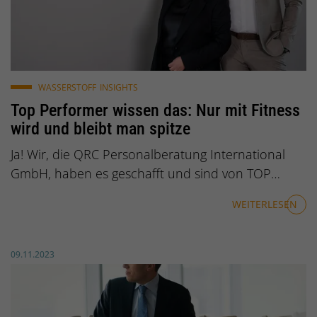
QRC Personalberatung International: Marion Käser-S
WASSERSTOFF
INSIGHTS
Top Performer wissen das: Nur mit Fitness
wird und bleibt man spitze
Ja! Wir, die QRC Personalberatung International
GmbH, haben es geschafft und sind von TOP…
WEITERLESEN
Veröffentlicht am:
09.11.2023