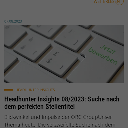
WEITERLESEN
Veröffentlicht am:
07.08.2023
© Adrian / pixabay.de
HEADHUNTER INSIGHTS
Headhunter Insights 08/2023: Suche nach
dem perfekten Stellentitel
Blickwinkel und Impulse der QRC GroupUnser
Thema heute: Die verzweifelte Suche nach dem