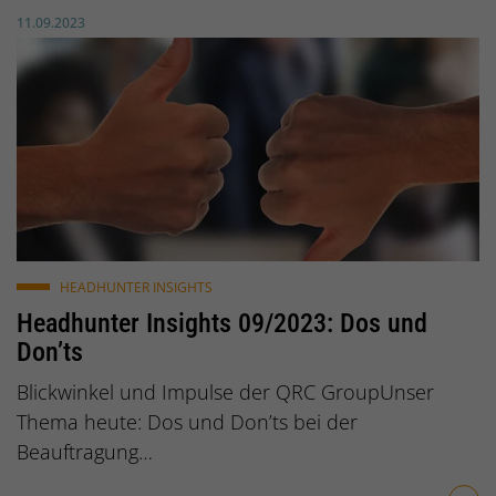
Veröffentlicht am:
11.09.2023
© Gerd Altmann / pixabay.de
HEADHUNTER INSIGHTS
Headhunter Insights 09/2023: Dos und
Don’ts
Blickwinkel und Impulse der QRC GroupUnser
Thema heute: Dos und Don’ts bei der
Beauftragung…