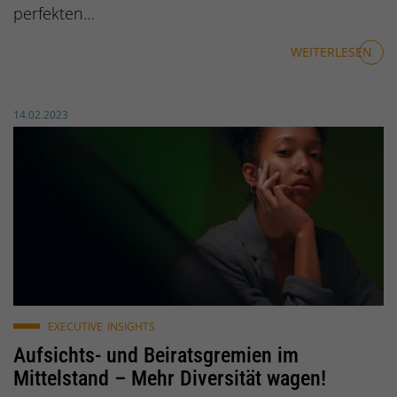
perfekten…
WEITERLESEN
Veröffentlicht am:
14.02.2023
© samuel ahounou / pixabay.de
EXECUTIVE
INSIGHTS
Aufsichts- und Beiratsgremien im
Mittelstand – Mehr Diversität wagen!