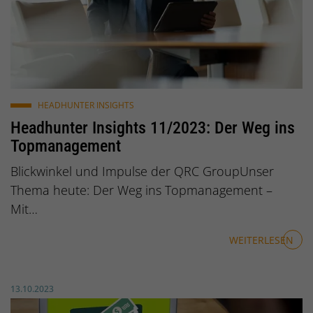
© u_w24h9b9v3p / pixabay.de
HEADHUNTER INSIGHTS
Headhunter Insights 11/2023: Der Weg ins
Topmanagement
Blickwinkel und Impulse der QRC GroupUnser
Thema heute: Der Weg ins Topmanagement –
Mit…
WEITERLESEN
Veröffentlicht am:
13.10.2023