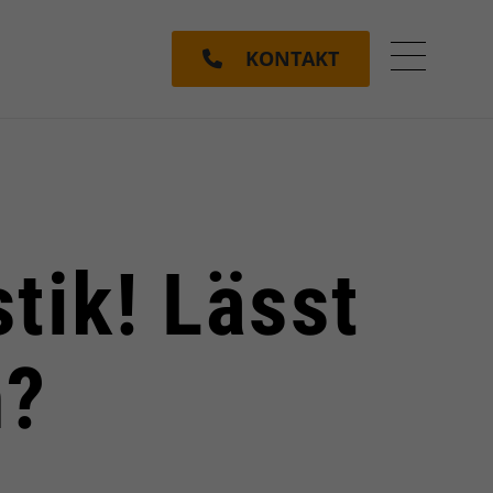
KONTAKT
Menü ein
tik! Lässt
h?