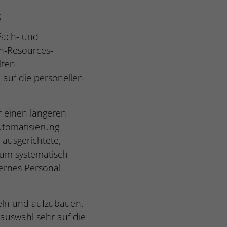
s
Fach- und
n-Resources-
lten
auf die personellen
r einen längeren
utomatisierung
 ausgerichtete,
 um systematisch
ternes Personal
keln und aufzubauen.
auswahl sehr auf die