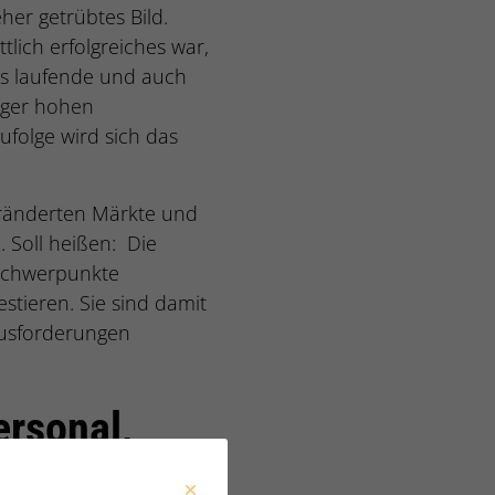
her getrübtes Bild.
lich erfolgreiches war,
das laufende und auch
iger hohen
folge wird sich das
veränderten Märkte und
 Soll heißen: Die
 Schwerpunkte
stieren. Sie sind damit
ausforderungen
ersonal,