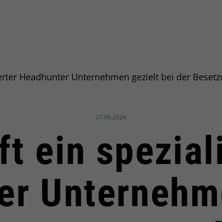
sierter Headhunter Unternehmen gezielt bei der Beset
Veröffentlicht am:
27.06.2024
ft ein spezial
er Unternehme