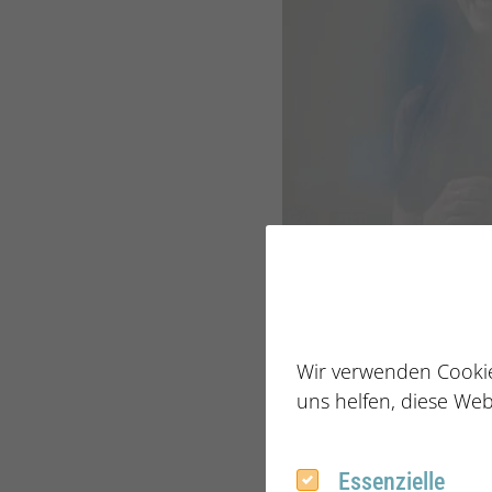
Wir verwenden Cookie
uns helfen, diese Web
© This_is_Engineering / pixabay.de
Essenzielle
Essenzielle
In Zeiten des Fachkräf