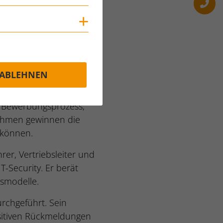
rieb zu finden.
Cookies anzeigen
 er Unternehmen dabei
 und modernen
nternehmen nicht nur
ABLEHNEN
le Unterstützung. Sie
n Bewerbungsprozess,
nehmen gewinnen die
 können.
er, Vertriebsleiter und
-Security. Er berät
nsmodelle.
rchgeführt. Sein
positiven Rückmeldungen