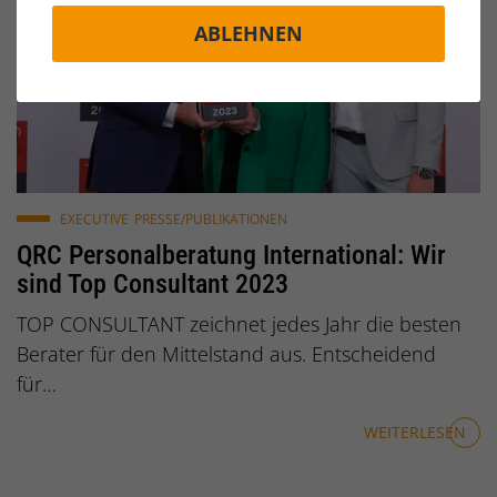
ABLEHNEN
v. l. Christian Wulff, Marion Käser-Seitz, Alexander Sei
EXECUTIVE
PRESSE/PUBLIKATIONEN
QRC Personalberatung International: Wir
sind Top Consultant 2023
TOP CONSULTANT zeichnet jedes Jahr die besten
Berater für den Mittelstand aus. Entscheidend
für…
WEITERLESEN