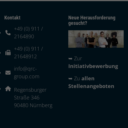
Kontakt
Neue Herausforderung
gesucht?
+49 (0) 911 /
Telefonnummer: 4 9 0 9 1 1 2 1 6 4 8 9 0
2164890
+49 (0) 911 /
Faxnummer: 4 9 0 9 1 1 2 1 6 4 8 9 1 2
21648912
➥
Zur
Initiativbewerbung
info@qrc-
E-Mail Adresse: info@qrc-group.com
group.com
➥
Zu
allen
Stellenangeboten
Adresse:
Regensburger
Straße 346
, 9 0 4 8 0
90480
Nürnberg