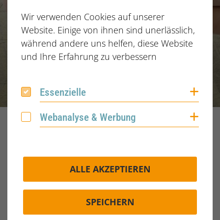
Wir verwenden Cookies auf unserer
Website. Einige von ihnen sind unerlässlich,
während andere uns helfen, diese Website
und Ihre Erfahrung zu verbessern
Coo
Essenzielle
Essenzielle
Coo
Webanalyse & Werbung
Webanalyse & Werbung
Home
Blog
2023
August
26.08.2023
Schlagwörter
Typen
ALLE AKZEPTIEREN
Veröffentlicht am:
26.08.2023
SPEICHERN