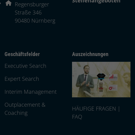
Stellenangeboten
Adresse:
Regensburger
Straße 346
, 9 0 4 8 0
90480
Nürnberg
Geschäftsfelder
Auszeichnungen
Executive Search
Expert Search
Interim Management
Outplacement &
HÄUFIGE FRAGEN |
Coaching
FAQ