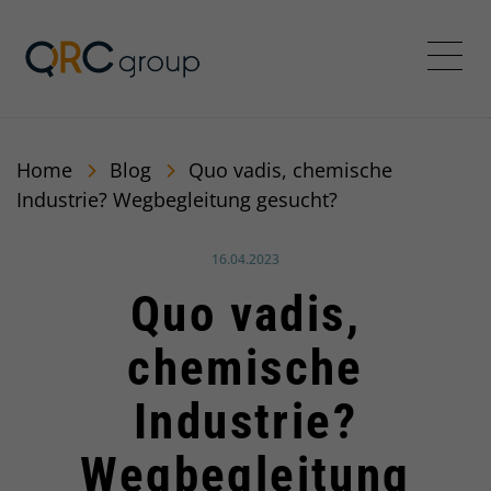
QRC Group
Menü
Home
Blog
Quo vadis, chemische
Industrie? Wegbegleitung gesucht?
Veröffentlicht am:
16.04.2023
Quo vadis,
chemische
Industrie?
Wegbegleitung