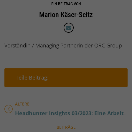
EIN BEITRAG VON
Marion Käser-Seitz
Vorständin / Managing Partnerin der QRC Group
Teilen auf Facebook
Teilen auf Xing
Teilen auf 
Teil
Teile Beitrag:
ÄLTERE
Titel für Beitrag
Headhunter Insights 03/2023: Eine Arbeitswelt ohne Babyboomer
BEITRÄGE