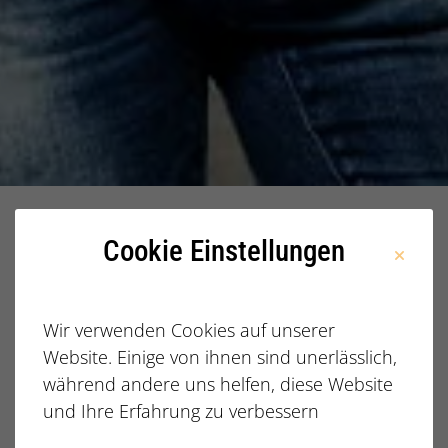
Home
Stellenangebote
Bauleiter Tiefbau
Cookie Einstellungen
(m/w/d) – Infrastruktur- und Glasfaserausbau in
Thüringen
Wir verwenden Cookies auf unserer
EINSATZORT:
REFERENZNUMMER:
Website. Einige von ihnen sind unerlässlich,
THÜRINGEN
A0WOJ000005TNFSIAU
während andere uns helfen, diese Website
und Ihre Erfahrung zu verbessern
Unser Mandant ist ist ein deutsches Infrastruktur-