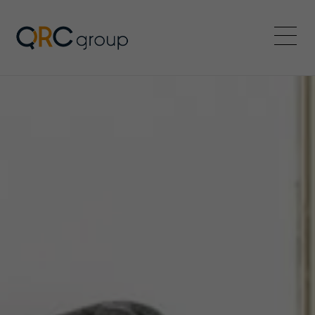
QRC Group
Menü