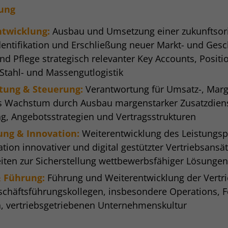
tung
ntwicklung:
Ausbau und Umsetzung einer zukunftsori
Identifikation und Erschließung neuer Markt- und Gesc
d Pflege strategisch relevanter Key Accounts, Positi
 Stahl- und Massengutlogistik
tung & Steuerung:
Verantwortung für Umsatz-, Marge
es Wachstum durch Ausbau margenstarker Zusatzdiens
ng, Angebotsstrategien und Vertragsstrukturen
ung & Innovation:
Weiterentwicklung des Leistungspo
ation innovativer und digital gestützter Vertriebsans
eiten zur Sicherstellung wettbewerbsfähiger Lösunge
 Führung:
Führung und Weiterentwicklung der Vertri
häftsführungskollegen, insbesondere Operations, F
en, vertriebsgetriebenen Unternehmenskultur