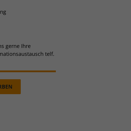
ung
ns gerne Ihre
ationsaustausch telf.
ERBEN