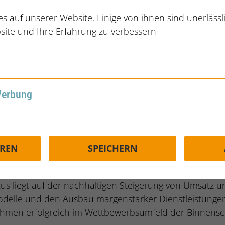
s auf unserer Website. Einige von ihnen sind unerläss
ührer Vertrieb (m/w/d)
site und Ihre Erfahrung zu verbessern
RUHR
REFERENZNUMMER:
A0
gistikdienstleister integrierten Lösungen entlang der 
Werbung
rbung
e Binnenschifffahrt- und Hafenlogistik sowie für die eff
in-Westfalen ist man auf den Umschlag von Massengüte
EREN
SPEICHERN
rgebnisverantwortung
 (m/w/d)" übernehmen Sie die Gesamtverantwortung für 
kus liegt auf der nachhaltigen Steigerung von Umsatz u
delle und den Ausbau margenstarker Dienstleistungen. 
men erfolgreich im Wettbewerbsumfeld der Binnenschi