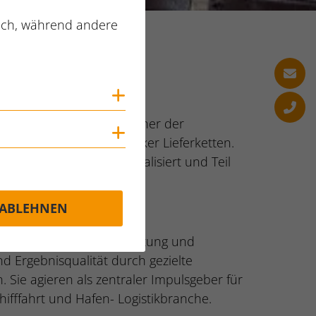
lich, während andere
WOJ000005ENZJIA2
Cookies anzeigen
gesamten Supply Chain. Einer der
Cookies anzeigen
iziente Steuerung komplexer Lieferketten.
rn und Stückgut spezialisiert und Teil
ABLEHNEN
die vertriebliche Ausrichtung und
nd Ergebnisqualität durch gezielte
Sie agieren als zentraler Impulsgeber für
fffahrt und Hafen- Logistikbranche.