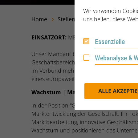
Wir verwenden Cookie
Home
Stellenangebote
Geschäftsf
uns helfen, diese Web
EINSATZORT:
METROPOLREGION RHEIN/
Essenzielle
Essenzielle
Unser Mandant bietet als ein führender Lo
Webanalyse & 
Webanalyse & We
Geschäftsbereiche steht für leistungsstark
Im Verbund mehrerer Standorte in Nordrhe
eines europaweiten Netzwerks.
ALLE AKZEPTI
Wachstum | Marktpositionierung | E
In der Position "Geschäftsführer Vertrieb
Marktentwicklung der Gesellschaft. Ihr Fo
Marktbearbeitung, innovative Geschäftsmo
Wachstum und positionieren das Unterneh