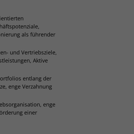
entierten
häftspotenziale,
onierung als führender
n- und Vertriebsziele,
tleistungen, Aktive
rtfolios entlang der
ätze, enge Verzahnung
n
ebsorganisation, enge
örderung einer