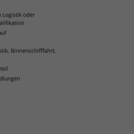
 Logistik oder
lifikation
auf
tik, Binnenschifffahrt,
teil
ndlungen