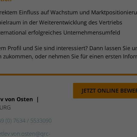
direktem Einfluss auf Wachstum und Marktpositionier
ielraum in der Weiterentwicklung des Vertriebs
international erfolgreiches Unternehmensumfeld
em Profil und Sie sind interessiert? Dann lassen Sie u
zukommen, oder nehmen Sie für einen ersten Inform
JETZT ONLINE BEW
ev von Osten
|
BURG
49 (0) 7634 / 5533090
etlev.von.osten@qrc-