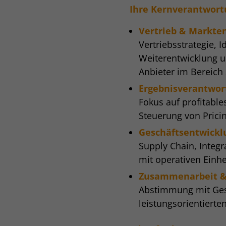
Inhalt
Ihre Kernverantwor
Vertrieb & Markte
Vertriebsstrategie, 
Weiterentwicklung un
Anbieter im Bereich
Ergebnisverantwor
Fokus auf profitabl
Steuerung von Prici
Geschäftsentwickl
Supply Chain, Integr
mit operativen Einh
Zusammenarbeit &
Abstimmung mit Gesc
leistungsorientiert