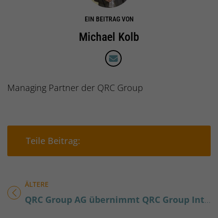
EIN BEITRAG VON
Michael Kolb
Managing Partner der QRC Group
Teilen auf Facebook
Teilen auf Xing
Teilen auf 
Teil
Teile Beitrag:
ÄLTERE
Titel für Beitrag
QRC Group AG übernimmt QRC Group Interim Management GmbH am Standort Nürnberg