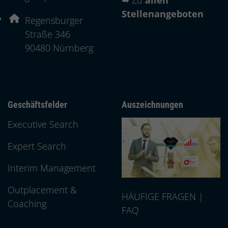
Stellenangeboten
Adresse:
Regensburger
Straße 346
, 9 0 4 8 0
90480
Nürnberg
Geschäftsfelder
Auszeichnungen
Executive Search
Expert Search
Interim Management
Outplacement &
HÄUFIGE FRAGEN |
Coaching
FAQ