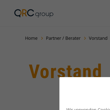
QRC Group
Home
Partner / Berater
Vorstand
Vorstand
Bereiche
Wir verwenden Cookie