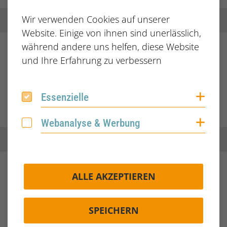
Wir verwenden Cookies auf unserer
Website. Einige von ihnen sind unerlässlich,
Accountant and/or Staff Accountant
während andere uns helfen, diese Website
(f/m/d)
und Ihre Erfahrung zu verbessern
Freiburg
Coo
Essenzielle
Essenzielle
JETZT BEWERBEN
Coo
Webanalyse & Werbung
Webanalyse & Werbung
Facharzt für Augenheilkunde (m/w/d)
ALLE AKZEPTIEREN
München
SPEICHERN
JETZT BEWERBEN