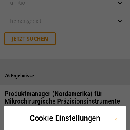
Funktion
Themengebiet
JETZT SUCHEN
76 Ergebnisse
Produktmanager (Nordamerika) für
Mikrochirurgische Präzisionsinstrumente
(m/w/d)
Cookie Einstellungen
JETZT BEWERBEN