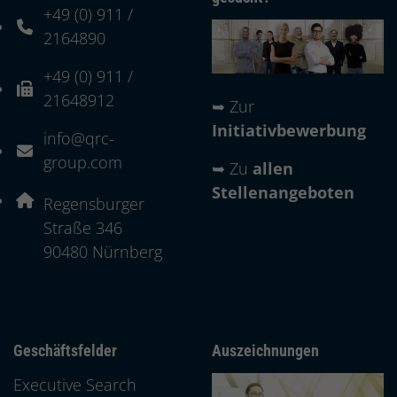
+49 (0) 911 /
Telefonnummer: 4 9 0 9 1 1 2 1 6 4 8 9 0
2164890
+49 (0) 911 /
Faxnummer: 4 9 0 9 1 1 2 1 6 4 8 9 1 2
21648912
➥
Zur
Initiativbewerbung
info@qrc-
E-Mail Adresse: info@qrc-group.com
group.com
➥
Zu
allen
Stellenangeboten
Adresse:
Regensburger
Straße 346
, 9 0 4 8 0
90480
Nürnberg
Geschäftsfelder
Auszeichnungen
Executive Search