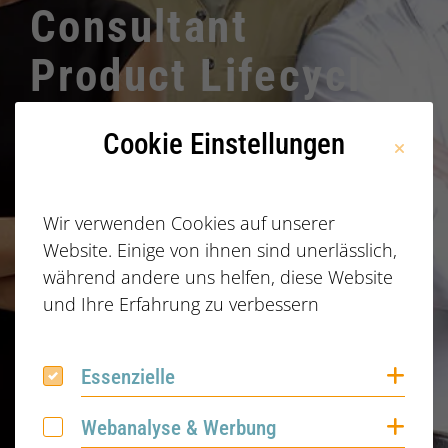
Consultant
Product Lifecycle
Management
Cookie Einstellungen
(m/f/d)
Wir verwenden Cookies auf unserer
Website. Einige von ihnen sind unerlässlich,
während andere uns helfen, diese Website
und Ihre Erfahrung zu verbessern
Coo
Essenzielle
Essenzielle
Coo
Webanalyse & Werbung
Webanalyse & Werbung