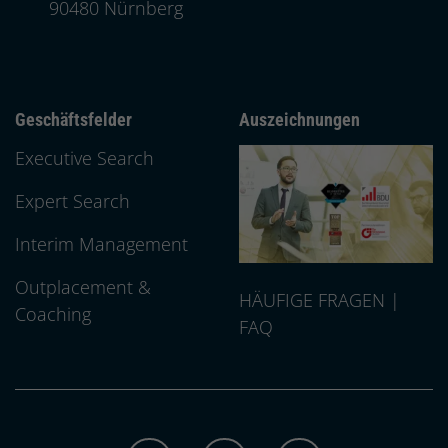
, 9 0 4 8 0
90480
Nürnberg
Geschäftsfelder
Auszeichnungen
Executive Search
Expert Search
Interim Management
Outplacement &
HÄUFIGE FRAGEN |
Coaching
FAQ