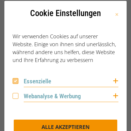
Geändert
06.12.2021
Cookie Einstellungen
am
Geändert
lotta
Wir verwenden Cookies auf unserer
von
Website. Einige von ihnen sind unerlässlich,
während andere uns helfen, diese Website
und Ihre Erfahrung zu verbessern
Coo
Essenzielle
Dateiname
LOREM-IPSUM.PDF
Essenzielle
Coo
Webanalyse & Werbung
Dateityp
PDF
Webanalyse & Werbung
Dateigröße
75.32 KB
ALLE AKZEPTIEREN