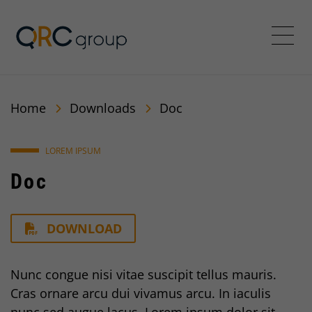
QRC Group
Menü
Home
Downloads
Doc
LOREM IPSUM
Doc
DOWNLOAD
Nunc congue nisi vitae suscipit tellus mauris.
Cras ornare arcu dui vivamus arcu. In iaculis
nunc sed augue lacus. Lorem ipsum dolor sit